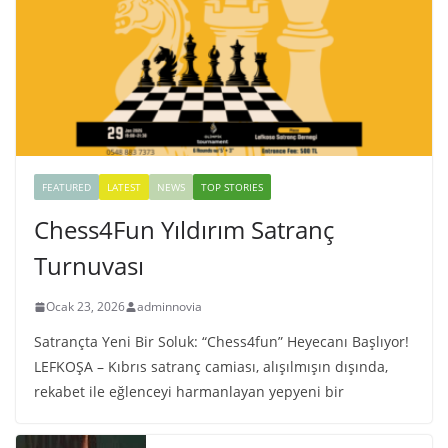
FEATURED
LATEST
NEWS
TOP STORIES
Chess4Fun Yıldırım Satranç
Turnuvası
Ocak 23, 2026
adminnovia
Satrançta Yeni Bir Soluk: “Chess4fun” Heyecanı Başlıyor!
LEFKOŞA – Kıbrıs satranç camiası, alışılmışın dışında,
rekabet ile eğlenceyi harmanlayan yepyeni bir