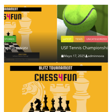
LATEST
TENIS
UNCATEGORIZED
USF Tennis Championship başladı
Mayıs 17, 2025
adminnovia