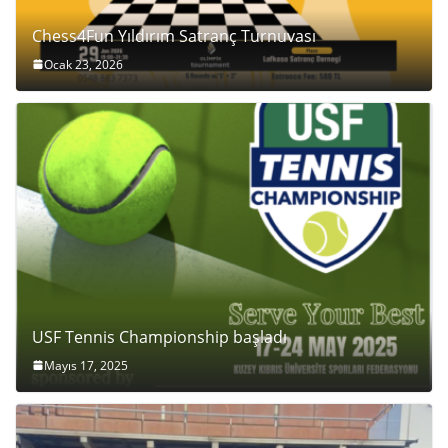
Chess4Fun Yıldırım Satranç Turnuvası
Ocak 23, 2026
USF Tennis Championship başladı
Mayıs 17, 2025