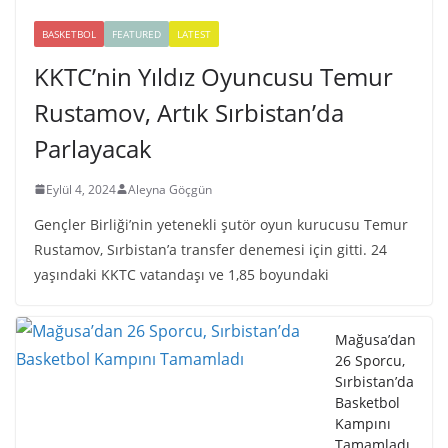
BASKETBOL
FEATURED
LATEST
KKTC’nin Yıldız Oyuncusu Temur
Rustamov, Artık Sırbistan’da
Parlayacak
Eylül 4, 2024
Aleyna Göçgün
Gençler Birliği’nin yetenekli şutör oyun kurucusu Temur
Rustamov, Sırbistan’a transfer denemesi için gitti. 24
yaşındaki KKTC vatandaşı ve 1,85 boyundaki
Mağusa’dan
26 Sporcu,
Sırbistan’da
Basketbol
Kampını
Tamamladı