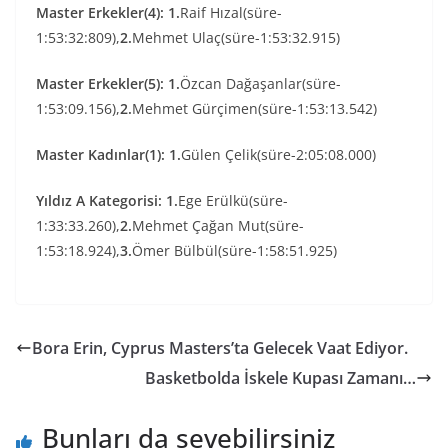
Master Erkekler(4):
1.
Raif Hızal(süre-
1:53:32:809),
2.
Mehmet Ulaç(süre-1:53:32.915)
Master Erkekler(5):
1.
Özcan Dağaşanlar(süre-
1:53:09.156),
2.
Mehmet Gürçimen(süre-1:53:13.542)
Master Kadınlar(1):
1.
Gülen Çelik(süre-2:05:08.000)
Yıldız A Kategorisi:
1.
Ege Erülkü(süre-
1:33:33.260),
2.
Mehmet Çağan Mut(süre-
1:53:18.924),
3.
Ömer Bülbül(süre-1:58:51.925)
Bora Erin, Cyprus Masters’ta Gelecek Vaat Ediyor.
Basketbolda İskele Kupası Zamanı…
Bunları da sevebilirsiniz