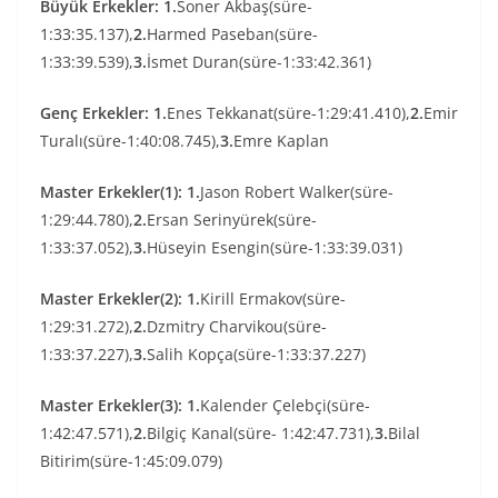
Büyük Erkekler:
1.
Soner Akbaş(süre-
1:33:35.137),
2.
Harmed Paseban(süre-
1:33:39.539),
3.
İsmet Duran(süre-1:33:42.361)
Genç Erkekler:
1.
Enes Tekkanat(süre-1:29:41.410),
2.
Emir
Turalı(süre-1:40:08.745),
3.
Emre Kaplan
Master Erkekler(1): 1.
Jason Robert Walker(süre-
1:29:44.780),
2.
Ersan Serinyürek(süre-
1:33:37.052),
3.
Hüseyin Esengin(süre-1:33:39.031)
Master Erkekler(2): 1.
Kirill Ermakov(süre-
1:29:31.272),
2.
Dzmitry Charvikou(süre-
1:33:37.227),
3.
Salih Kopça(süre-1:33:37.227)
Master Erkekler(3): 1.
Kalender Çelebçi(süre-
1:42:47.571),
2.
Bilgiç Kanal(süre- 1:42:47.731),
3.
Bilal
Bitirim(süre-1:45:09.079)