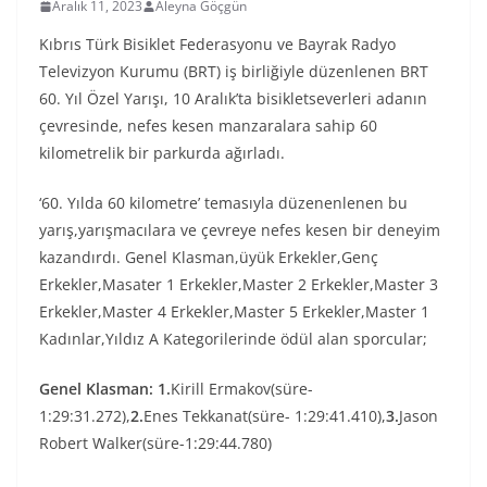
Aralık 11, 2023
Aleyna Göçgün
Kıbrıs Türk Bisiklet Federasyonu ve Bayrak Radyo
Televizyon Kurumu (BRT) iş birliğiyle düzenlenen BRT
60. Yıl Özel Yarışı, 10 Aralık’ta bisikletseverleri adanın
çevresinde, nefes kesen manzaralara sahip 60
kilometrelik bir parkurda ağırladı.
‘60. Yılda 60 kilometre’ temasıyla düzenenlenen bu
yarış,yarışmacılara ve çevreye nefes kesen bir deneyim
kazandırdı. Genel Klasman,üyük Erkekler,Genç
Erkekler,Masater 1 Erkekler,Master 2 Erkekler,Master 3
Erkekler,Master 4 Erkekler,Master 5 Erkekler,Master 1
Kadınlar,Yıldız A Kategorilerinde ödül alan sporcular;
Genel Klasman:
1.
Kirill Ermakov(süre-
1:29:31.272),
2.
Enes Tekkanat(süre- 1:29:41.410),
3.
Jason
Robert Walker(süre-1:29:44.780)