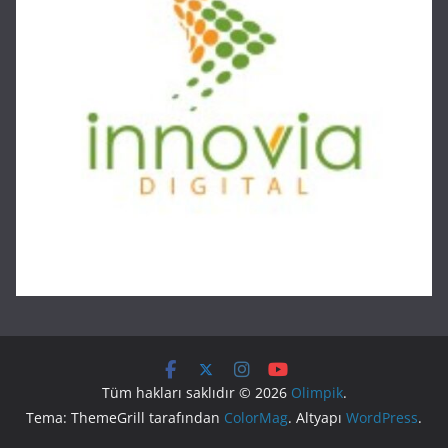
Tüm hakları saklıdır © 2026
Olimpik
.
Tema: ThemeGrill tarafından
ColorMag
. Altyapı
WordPress
.