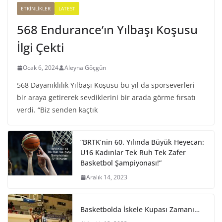
ETKINLIKLER
LATEST
568 Endurance’ın Yılbaşı Koşusu
İlgi Çekti
Ocak 6, 2024
Aleyna Göçgün
568 Dayanıklılık Yılbaşı Koşusu bu yıl da sporseverleri
bir araya getirerek sevdiklerini bir arada görme fırsatı
verdi. “Biz senden kaçtık
“BRTK’nin 60. Yılında Büyük Heyecan:
U16 Kadınlar Tek Ruh Tek Zafer
Basketbol Şampiyonası!”
Aralık 14, 2023
Basketbolda İskele Kupası Zamanı…