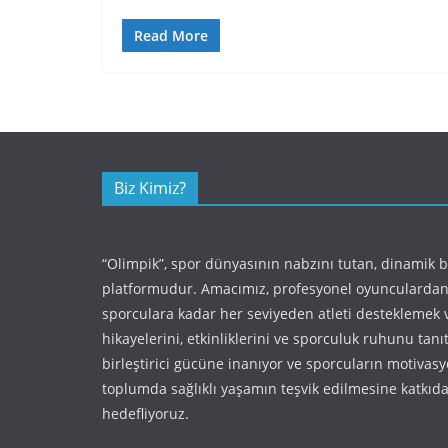
Read More
Biz Kimiz?
“Olimpik”, spor dünyasının nabzını tutan, dinamik 
platformudur. Amacımız, profesyonel oyunculardan
sporculara kadar her seviyeden atleti desteklemek 
hikayelerini, etkinliklerini ve sporculuk ruhunu tan
birleştirici gücüne inanıyor ve sporcuların motivas
toplumda sağlıklı yaşamın teşvik edilmesine katkı
hedefliyoruz.