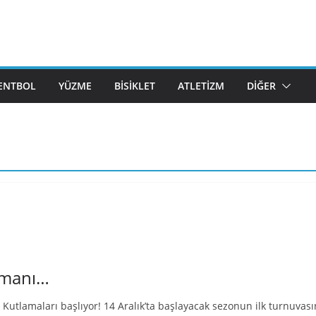
ENTBOL
YÜZME
BISIKLET
ATLETIZM
DIĞER
amanı…
ıl Kutlamaları başlıyor! 14 Aralık’ta başlayacak sezonun ilk turnuva