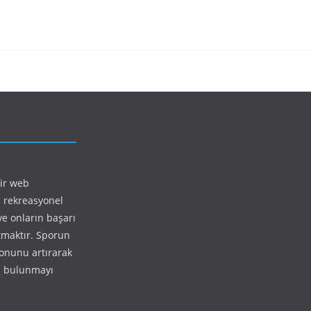
bir web
 rekreasyonel
ve onların başarı
ıtmaktır. Sporun
yonunu artırarak
da bulunmayı