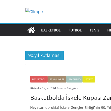
Skip
to
content
BASKETBOL
FUTBOL
TENIS
H
90.yıl kutlaması
BASKETBOL
ETKINLIKLER
FEATURED
LATEST
Aralık 12, 2023
Aleyna Göçgün
Basketbolda İskele Kupası Z
Heyecan dorukta! İskele Gençler Birliği’nin 90. Y