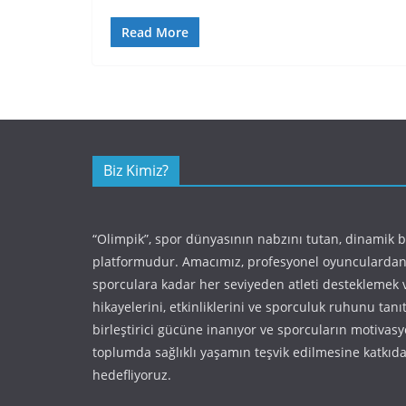
Read More
Biz Kimiz?
“Olimpik”, spor dünyasının nabzını tutan, dinamik 
platformudur. Amacımız, profesyonel oyunculardan
sporculara kadar her seviyeden atleti desteklemek 
hikayelerini, etkinliklerini ve sporculuk ruhunu tan
birleştirici gücüne inanıyor ve sporcuların motivas
toplumda sağlıklı yaşamın teşvik edilmesine katkı
hedefliyoruz.