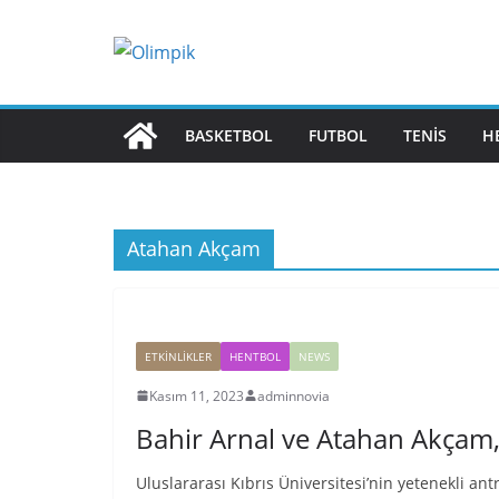
Skip
to
content
BASKETBOL
FUTBOL
TENIS
H
Atahan Akçam
ETKINLIKLER
HENTBOL
NEWS
Kasım 11, 2023
adminnovia
Bahir Arnal ve Atahan Akçam,
Uluslararası Kıbrıs Üniversitesi’nin yetenekli a