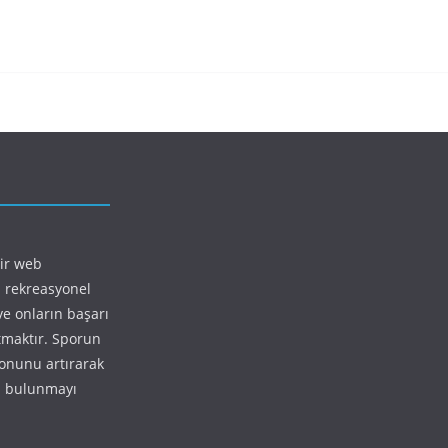
bir web
 rekreasyonel
ve onların başarı
ıtmaktır. Sporun
yonunu artırarak
da bulunmayı