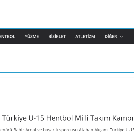
ENTBOL
YÜZME
BISIKLET
ATLETIZM
DIĞER
 Türkiye U-15 Hentbol Milli Takım Kampın
ntrenörü Bahir Arnal ve başarılı sporcusu Atahan Akçam, Türkiye U-1