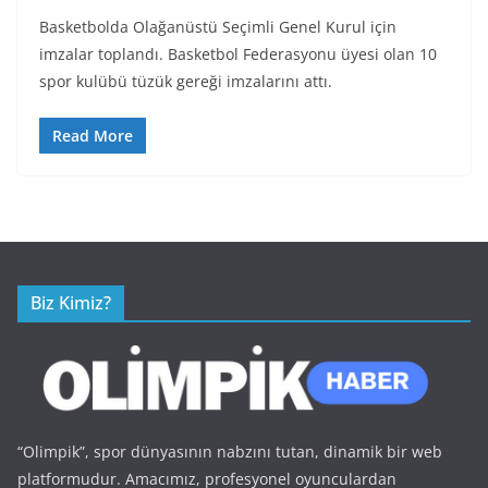
Basketbolda Olağanüstü Seçimli Genel Kurul için
imzalar toplandı. Basketbol Federasyonu üyesi olan 10
spor kulübü tüzük gereği imzalarını attı.
Read More
Biz Kimiz?
“Olimpik”, spor dünyasının nabzını tutan, dinamik bir web
platformudur. Amacımız, profesyonel oyunculardan