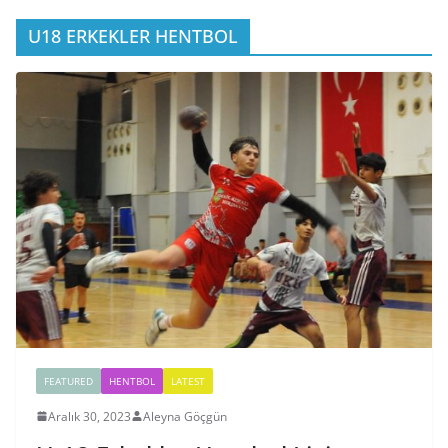
U18 ERKEKLER HENTBOL
FEATURED
HENTBOL
LATEST
Aralık 30, 2023
Aleyna Göçgün