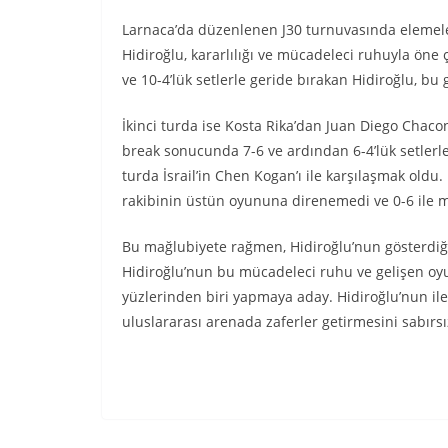
Larnaca’da düzenlenen J30 turnuvasında elemele
Hidiroğlu, kararlılığı ve mücadeleci ruhuyla öne ç
ve 10-4’lük setlerle geride bırakan Hidiroğlu, bu
İkinci turda ise Kosta Rika’dan Juan Diego Chacon
break sonucunda 7-6 ve ardından 6-4’lük setlerle 
turda İsrail’in Chen Kogan’ı ile karşılaşmak oldu. 
rakibinin üstün oyununa direnemedi ve 0-6 ile 
Bu mağlubiyete rağmen, Hidiroğlu’nun gösterdiğ
Hidiroğlu’nun bu mücadeleci ruhu ve gelişen oyu
yüzlerinden biri yapmaya aday. Hidiroğlu’nun il
uluslararası arenada zaferler getirmesini sabırsız