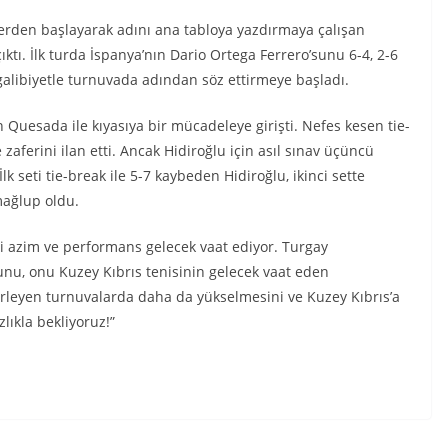
rden başlayarak adını ana tabloya yazdırmaya çalışan
ıktı. İlk turda İspanya’nın Dario Ortega Ferrero’sunu 6-4, 2-6
 galibiyetle turnuvada adından söz ettirmeye başladı.
 Quesada ile kıyasıya bir mücadeleye girişti. Nefes kesen tie-
zaferini ilan etti. Ancak Hidiroğlu için asıl sınav üçüncü
İlk seti tie-break ile 5-7 kaybeden Hidiroğlu, ikinci sette
mağlup oldu.
i azim ve performans gelecek vaat ediyor. Turgay
nu, onu Kuzey Kıbrıs tenisinin gelecek vaat eden
erleyen turnuvalarda daha da yükselmesini ve Kuzey Kıbrıs’a
lıkla bekliyoruz!”