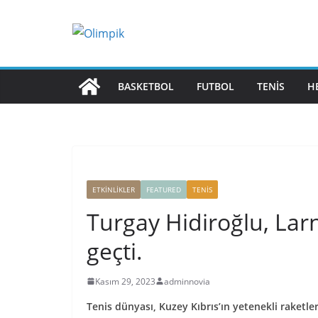
Skip
to
content
BASKETBOL
FUTBOL
TENIS
H
ETKINLIKLER
FEATURED
TENIS
Turgay Hidiroğlu, Lar
geçti.
Kasım 29, 2023
adminnovia
Tenis dünyası, Kuzey Kıbrıs’ın yetenekli raketle