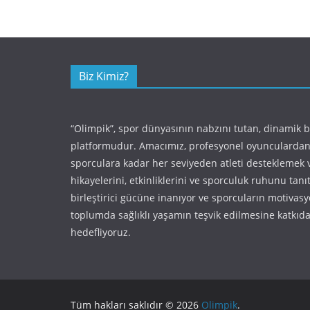
Biz Kimiz?
“Olimpik”, spor dünyasının nabzını tutan, dinamik 
platformudur. Amacımız, profesyonel oyunculardan
sporculara kadar her seviyeden atleti desteklemek 
hikayelerini, etkinliklerini ve sporculuk ruhunu tan
birleştirici gücüne inanıyor ve sporcuların motivas
toplumda sağlıklı yaşamın teşvik edilmesine katkı
hedefliyoruz.
Tüm hakları saklıdır © 2026
Olimpik
.