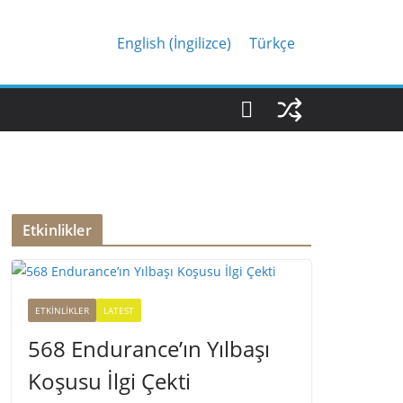
English
(
İngilizce
)
Türkçe
Etkinlikler
ETKINLIKLER
LATEST
568 Endurance’ın Yılbaşı
Koşusu İlgi Çekti