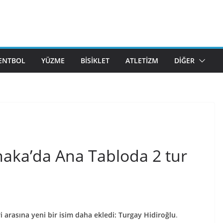
ENTBOL
YÜZME
BISIKLET
ATLETIZM
DIĞER
naka’da Ana Tabloda 2 tur
ri arasına yeni bir isim daha ekledi: Turgay Hidiroğlu
.