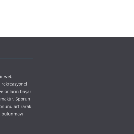
bir web
 rekreasyonel
ve onların başarı
ıtmaktır. Sporun
yonunu artırarak
da bulunmayı