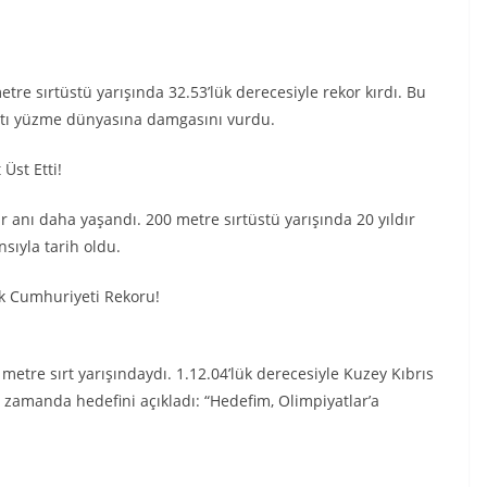
e sırtüstü yarışında 32.53’lük derecesiyle rekor kırdı. Bu
sualtı yüzme dünyasına damgasını vurdu.
Üst Etti!
r anı daha yaşandı. 200 metre sırtüstü yarışında 20 yıldır
sıyla tarih oldu.
rk Cumhuriyeti Rekoru!
tre sırt yarışındaydı. 1.12.04’lük derecesiyle Kuzey Kıbrıs
zamanda hedefini açıkladı: “Hedefim, Olimpiyatlar’a