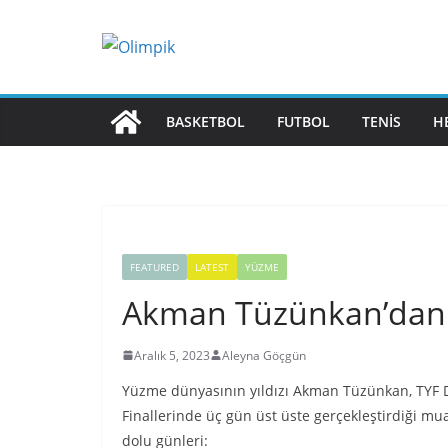
Skip
to
content
BASKETBOL
FUTBOL
TENIS
H
FEATURED
LATEST
YÜZME
Akman Tüzünkan’dan 
Aralık 5, 2023
Aleyna Göçgün
Yüzme dünyasının yıldızı Akman Tüzünkan, TYF De
Finallerinde üç gün üst üste gerçekleştirdiği m
dolu günleri: