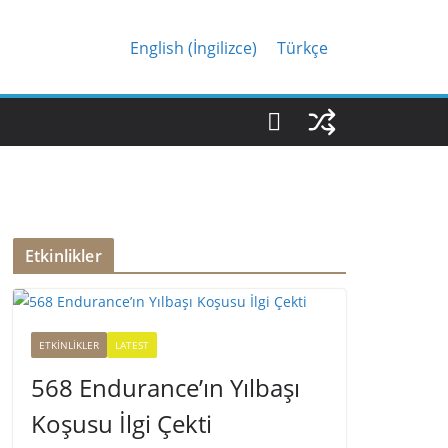
English
(
İngilizce
)
Türkçe
Etkinlikler
ETKINLIKLER
LATEST
568 Endurance’ın Yılbaşı
Koşusu İlgi Çekti