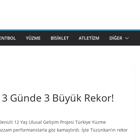
ENTBOL
YÜZME
BISIKLET
ATLETIZM
DIĞER
3 Günde 3 Büyük Rekor!
nizli 12 Yaş Ulusal Gelişim Projesi Türkiye Yüzme
uazzam performanslarla göz kamaştırdı. İşte Tüzünkan’ın rekor