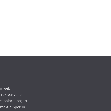
bir web
 rekreasyonel
ve onların başarı
ıtmaktır. Sporun