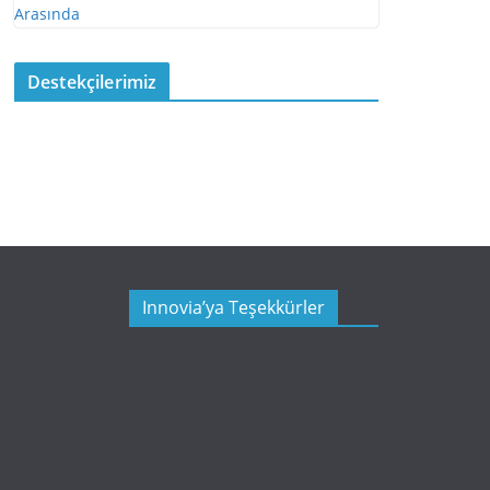
Destekçilerimiz
Innovia’ya Teşekkürler