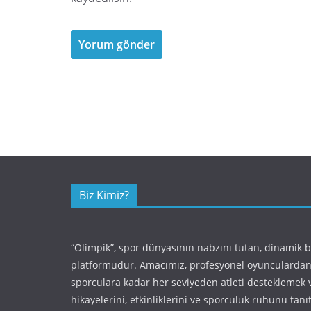
Biz Kimiz?
“Olimpik”, spor dünyasının nabzını tutan, dinamik 
platformudur. Amacımız, profesyonel oyunculardan
sporculara kadar her seviyeden atleti desteklemek 
hikayelerini, etkinliklerini ve sporculuk ruhunu tan