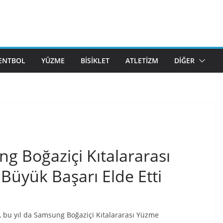
ENTBOL
YÜZME
BISIKLET
ATLETIZM
DIĞER
g Boğaziçi Kıtalararası
üyük Başarı Elde Etti
 bu yıl da Samsung Boğaziçi Kıtalararası Yüzme