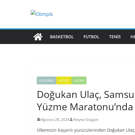
Skip
to
content
BASKETBOL
FUTBOL
TENIS
H
FEATURED
LATEST
YÜZME
Doğukan Ulaç, Samsun
Yüzme Maratonu’nda B
Ağustos 28, 2024
Aleyna Göçgün
Ülkemizin başarılı yüzücülerinden Doğukan Ulaç,