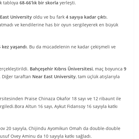
ak tabloya
68-66’lık bir skorla
yerleşti.
East University
oldu ve bu fark
4 sayıya kadar çıktı
.
 atmadı ve kendilerine has bir oyun sergileyerek en büyük
5 kez yaşandı
. Bu da mücadelenin ne kadar çekişmeli ve
erçekleştirildi.
Bahçeşehir Kıbrıs Üniversitesi
, maç boyunca
9
. Diğer taraftan
Near East University
, tam üçlük atışlarıyla
rsitesinden Praise Chinaza Okafor 18 sayı ve 12 ribaunt ile
ledi.Bora Altun 16 sayı, Aykut Fidansoy 16 sayıyla katkı
mov 20 sayıyla, Chijindu Ayomikun Omah da double-double
 Yusuf Ovey Aminu da 10 sayıyla katkı sağladı.