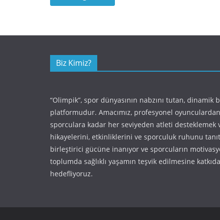
Biz Kimiz?
“Olimpik”, spor dünyasının nabzını tutan, dinamik 
platformudur. Amacımız, profesyonel oyunculardan
sporculara kadar her seviyeden atleti desteklemek 
hikayelerini, etkinliklerini ve sporculuk ruhunu tan
birleştirici gücüne inanıyor ve sporcuların motivas
toplumda sağlıklı yaşamın teşvik edilmesine katkı
hedefliyoruz.