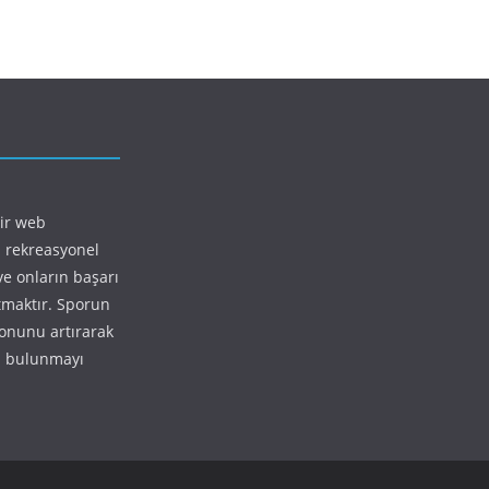
bir web
 rekreasyonel
ve onların başarı
ıtmaktır. Sporun
yonunu artırarak
da bulunmayı