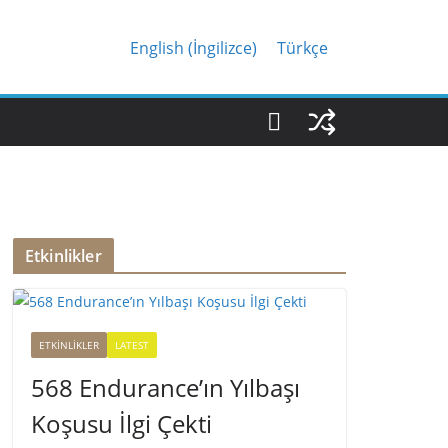
English
(
İngilizce
)
Türkçe
Etkinlikler
ETKINLIKLER
LATEST
568 Endurance’ın Yılbaşı
Koşusu İlgi Çekti