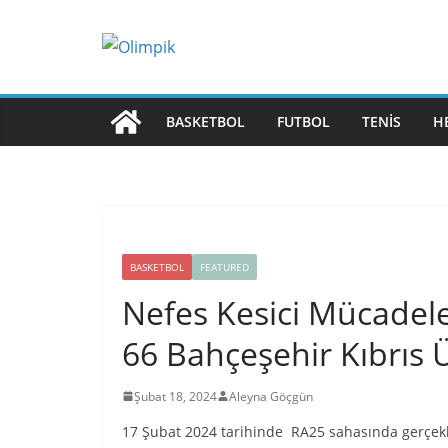
Skip
to
content
BASKETBOL
FUTBOL
TENIS
H
BASKETBOL
FEATURED
Nefes Kesici Mücadele
66 Bahçeşehir Kıbrıs Ü
Şubat 18, 2024
Aleyna Göçgün
17 Şubat 2024 tarihinde RA25 sahasında gerçekle