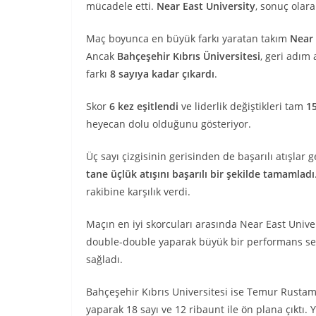
mücadele etti.
Near East University
, sonuç olar
Maç boyunca en büyük farkı yaratan takım
Near 
Ancak
Bahçeşehir Kıbrıs Üniversitesi
, geri adım
farkı
8 sayıya kadar çıkardı
.
Skor
6 kez eşitlendi
ve liderlik değiştikleri tam
1
heyecan dolu olduğunu gösteriyor.
Üç sayı çizgisinin gerisinden de başarılı atışlar g
tane üçlük atışını başarılı bir şekilde tamamladı
rakibine karşılık verdi.
Maçın en iyi skorcuları arasında Near East Unive
double-double yaparak büyük bir performans sergi
sağladı.
Bahçeşehir Kıbrıs Universitesi ise Temur Rusta
yaparak 18 sayı ve 12 ribaunt ile ön plana çıktı.