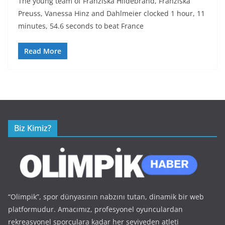
The young team of Franziska Hildebrand, Franziska
Preuss, Vanessa Hinz and Dahlmeier clocked 1 hour, 11
minutes, 54.6 seconds to beat France
Read More
Biz Kimiz?
“Olimpik”, spor dünyasının nabzını tutan, dinamik bir web
platformudur. Amacımız, profesyonel oyunculardan
rekreasyonel sporculara kadar her seviyeden atleti