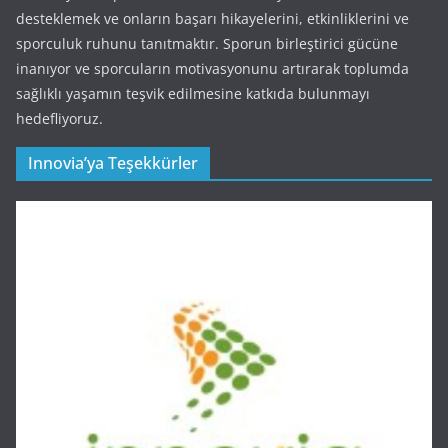
desteklemek ve onların başarı hikayelerini, etkinliklerini ve
sporculuk ruhunu tanıtmaktır. Sporun birleştirici gücüne
inanıyor ve sporcuların motivasyonunu artırarak toplumda
sağlıklı yaşamın teşvik edilmesine katkıda bulunmayı
hedefliyoruz.
Innovia’ya Teşekkürler