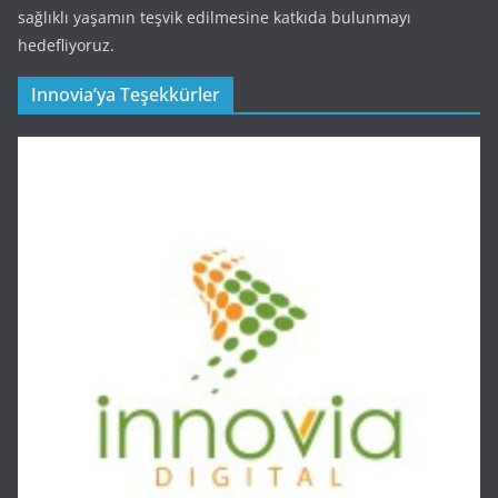
sağlıklı yaşamın teşvik edilmesine katkıda bulunmayı
hedefliyoruz.
Innovia’ya Teşekkürler