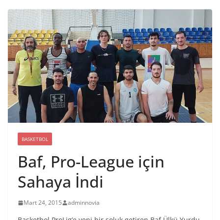
BASKETBOL
Baf, Pro-League için
Sahaya İndi
Mart 24, 2015
adminnovia
Basketbol ProLig’e yeni bir soluk getiren Baf Ülkü Yurdu,