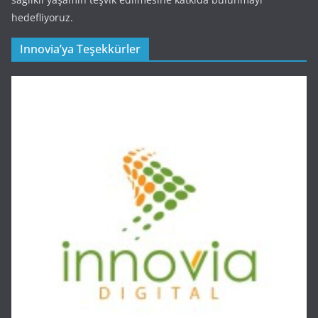
hedefliyoruz.
Innovia’ya Teşekkürler