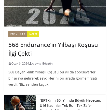
ETKINLIKLER
LATEST
568 Endurance’ın Yılbaşı Koşusu
İlgi Çekti
Ocak 6, 2024
Aleyna Göçgün
568 Dayanıklılık Yılbaşı Koşusu bu yıl da sporseverleri
bir araya getirerek sevdiklerini bir arada görme fırsatı
verdi. “Biz senden kaçtık
“BRTK’nin 60. Yılında Büyük Heyecan:
U16 Kadınlar Tek Ruh Tek Zafer