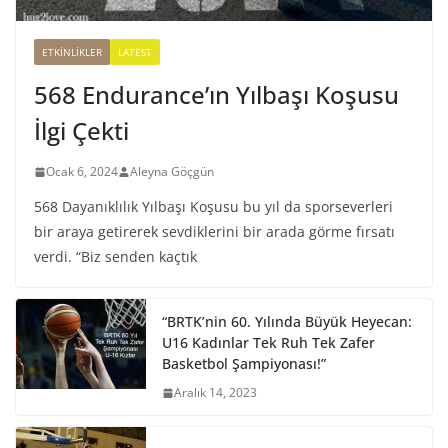
ETKINLIKLER
LATEST
568 Endurance’ın Yılbaşı Koşusu
İlgi Çekti
Ocak 6, 2024
Aleyna Göçgün
568 Dayanıklılık Yılbaşı Koşusu bu yıl da sporseverleri
bir araya getirerek sevdiklerini bir arada görme fırsatı
verdi. “Biz senden kaçtık
“BRTK’nin 60. Yılında Büyük Heyecan:
U16 Kadınlar Tek Ruh Tek Zafer
Basketbol Şampiyonası!”
Aralık 14, 2023