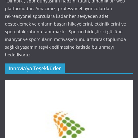
“Olimpik”, spor dünyasının nabzını tutan, dinamik bir web
platformudur. Amacımız, profesyonel oyunculardan
rekreasyonel sporculara kadar her seviyeden atleti
desteklemek ve onların başarı hikayelerini, etkinliklerini ve
sporculuk ruhunu tanıtmaktır. Sporun birleştirici gücüne
inanıyor ve sporcuların motivasyonunu artırarak toplumda
sağlıklı yaşamın teşvik edilmesine katkıda bulunmayı
hedefliyoruz.
Innovia’ya Teşekkürler