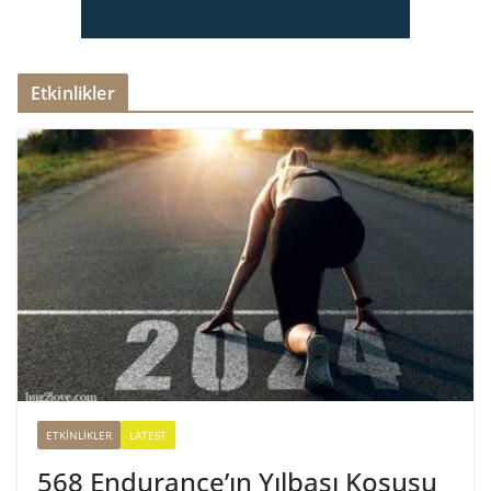
Etkinlikler
ETKINLIKLER
LATEST
568 Endurance’ın Yılbaşı Koşusu