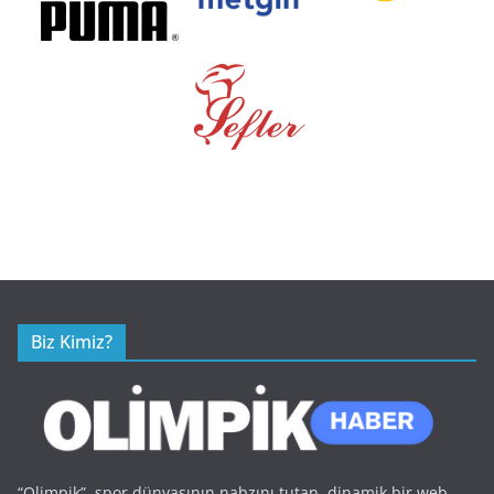
Biz Kimiz?
“Olimpik”, spor dünyasının nabzını tutan, dinamik bir web