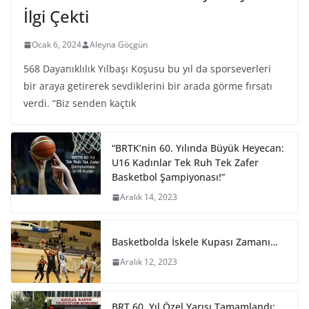
İlgi Çekti
Ocak 6, 2024
Aleyna Göçgün
568 Dayanıklılık Yılbaşı Koşusu bu yıl da sporseverleri
bir araya getirerek sevdiklerini bir arada görme fırsatı
verdi. “Biz senden kaçtık
“BRTK’nin 60. Yılında Büyük Heyecan:
U16 Kadınlar Tek Ruh Tek Zafer
Basketbol Şampiyonası!”
Aralık 14, 2023
Basketbolda İskele Kupası Zamanı…
Aralık 12, 2023
BRT 60. Yıl Özel Yarışı Tamamlandı: