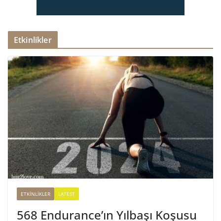
Etkinlikler
ETKINLIKLER
LATEST
568 Endurance’ın Yılbaşı Koşusu