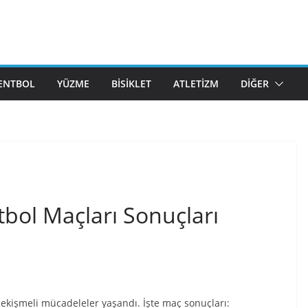
ENTBOL
YÜZME
BISIKLET
ATLETIZM
DIĞER
bol Maçları Sonuçları
ekişmeli mücadeleler yaşandı. İşte maç sonuçları: