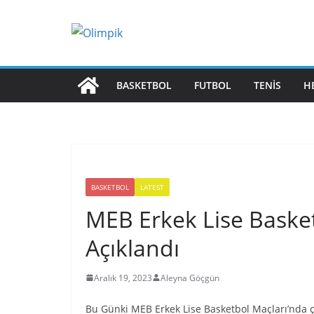
Skip
to
content
BASKETBOL
FUTBOL
TENIS
H
BASKETBOL
LATEST
MEB Erkek Lise Basket
Açıklandı
Aralık 19, 2023
Aleyna Göçgün
Bu Günki MEB Erkek Lise Basketbol Maçları’nda ç