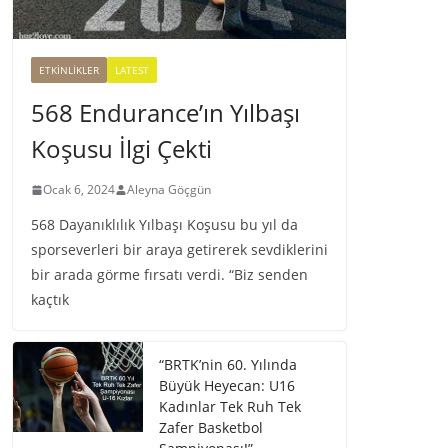
ETKINLIKLER
LATEST
568 Endurance’ın Yılbaşı
Koşusu İlgi Çekti
Ocak 6, 2024
Aleyna Göçgün
568 Dayanıklılık Yılbaşı Koşusu bu yıl da
sporseverleri bir araya getirerek sevdiklerini
bir arada görme fırsatı verdi. “Biz senden
kaçtık
“BRTK’nin 60. Yılında
Büyük Heyecan: U16
Kadınlar Tek Ruh Tek
Zafer Basketbol