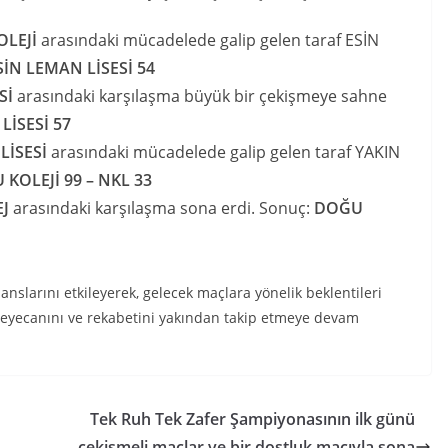
OLEJİ
arasındaki mücadelede galip gelen taraf ESİN
SİN LEMAN LİSESİ 54
Sİ
arasındaki karşılaşma büyük bir çekişmeye sahne
LİSESİ 57
LİSESİ
arasındaki mücadelede galip gelen taraf YAKIN
KOLEJİ 99 – NKL 33
J
arasındaki karşılaşma sona erdi. Sonuç:
DOĞU
nslarını etkileyerek, gelecek maçlara yönelik beklentileri
 heyecanını ve rekabetini yakından takip etmeye devam
Tek Ruh Tek Zafer Şampiyonasının ilk günü
çekişmeli maçlar ve bir dostluk maçıyla sona