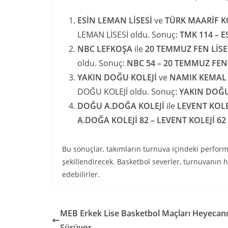
ESİN LEMAN LİSESİ
ve
TÜRK MAARİF K
LEMAN LİSESİ oldu. Sonuç:
TMK 114 – E
NBC LEFKOŞA
ile
20 TEMMUZ FEN LİSE
oldu. Sonuç:
NBC 54 – 20 TEMMUZ FEN 
YAKIN DOĞU KOLEJİ
ve
NAMIK KEMAL 
DOĞU KOLEJİ oldu. Sonuç:
YAKIN DOĞU 
DOĞU A.DOĞA KOLEJİ
ile
LEVENT KOLE
A.DOĞA KOLEJİ 82 – LEVENT KOLEJİ 62
Bu sonuçlar, takımların turnuva içindeki performa
şekillendirecek. Basketbol severler, turnuvanın
edebilirler.
MEB Erkek Lise Basketbol Maçları Heyecanı
Sürüyor