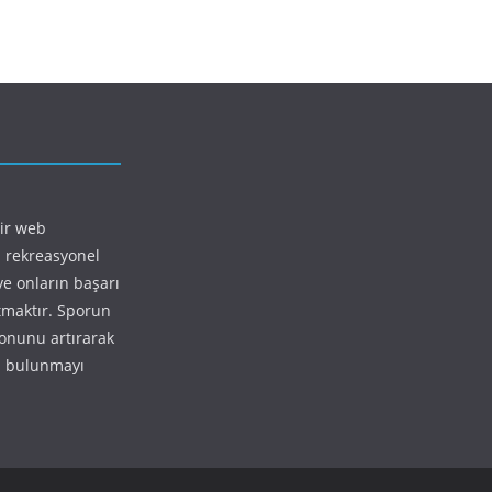
bir web
 rekreasyonel
ve onların başarı
ıtmaktır. Sporun
yonunu artırarak
da bulunmayı