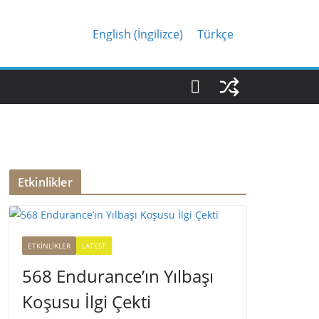
English
(
İngilizce
)
Türkçe
Etkinlikler
ETKINLIKLER
LATEST
568 Endurance’ın Yılbaşı
Koşusu İlgi Çekti