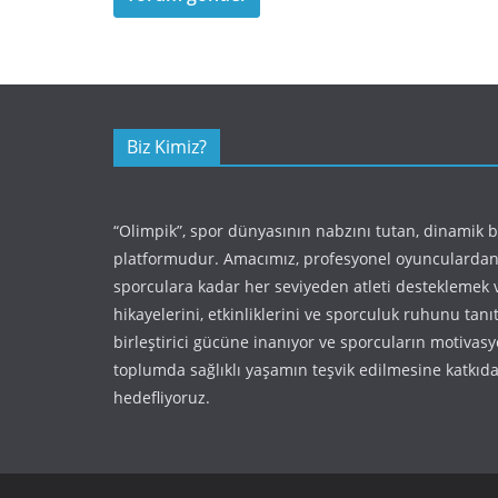
Biz Kimiz?
“Olimpik”, spor dünyasının nabzını tutan, dinamik 
platformudur. Amacımız, profesyonel oyunculardan
sporculara kadar her seviyeden atleti desteklemek 
hikayelerini, etkinliklerini ve sporculuk ruhunu tan
birleştirici gücüne inanıyor ve sporcuların motivas
toplumda sağlıklı yaşamın teşvik edilmesine katkı
hedefliyoruz.