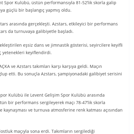
t Spor Kulübü, üstün performansıyla 81-52’lik skorla galip
aya güçlü bir başlangıç yapmış oldu.
tars arasında gerçekleşti. Azstars, etkileyici bir performans
ars da turnuvaya galibiyetle başladı.
leştirilen eşsiz dans ve jimnastik gösterisi, seyircilere keyifli
ç yetenekleri keyiflendirdi.
KA ve Azstars takımları karşı karşıya geldi. Maçın
lup etti. Bu sonuçla Azstars, şampiyonadaki galibiyet serisini
Spor Kulübü ile Levent Gelişim Spor Kulübü arasında
tün bir performans sergileyerek maçı 78-47’lik skorla
iyle kaynaşması ve turnuva atmosferine renk katması açısından
stluk maçıyla sona erdi. Takımların sergilediği