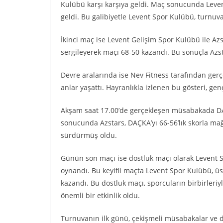
Kulübü karşı karşıya geldi. Maç sonucunda Leven
geldi. Bu galibiyetle Levent Spor Kulübü, turnuv
İkinci maç ise Levent Gelişim Spor Kulübü ile Azs
sergileyerek maçı 68-50 kazandı. Bu sonuçla Azst
Devre aralarında ise Nev Fitness tarafından gerçek
anlar yaşattı. Hayranlıkla izlenen bu gösteri, gen
Akşam saat 17.00’de gerçekleşen müsabakada DAÇ
sonucunda Azstars, DAÇKA’yı 66-56’lık skorla mağ
sürdürmüş oldu.
Günün son maçı ise dostluk maçı olarak Levent 
oynandı. Bu keyifli maçta Levent Spor Kulübü, üs
kazandı. Bu dostluk maçı, sporcuların birbirler
önemli bir etkinlik oldu.
Turnuvanın ilk günü, çekişmeli müsabakalar ve do