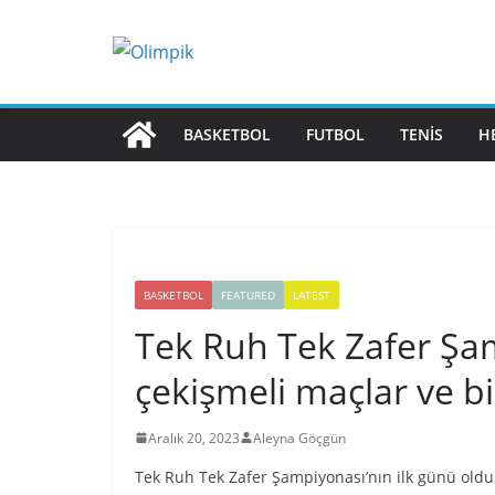
Skip
to
content
BASKETBOL
FUTBOL
TENIS
H
BASKETBOL
FEATURED
LATEST
Tek Ruh Tek Zafer Şa
çekişmeli maçlar ve bi
Aralık 20, 2023
Aleyna Göçgün
Tek Ruh Tek Zafer Şampiyonası’nın ilk günü oldu