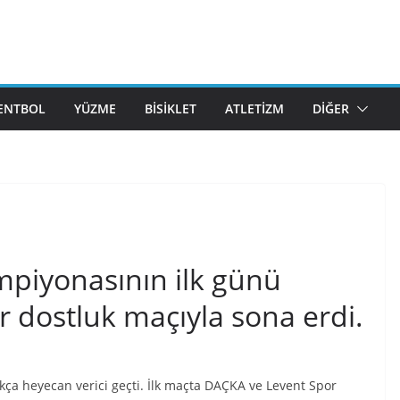
ENTBOL
YÜZME
BISIKLET
ATLETIZM
DIĞER
mpiyonasının ilk günü
r dostluk maçıyla sona erdi.
kça heyecan verici geçti. İlk maçta DAÇKA ve Levent Spor